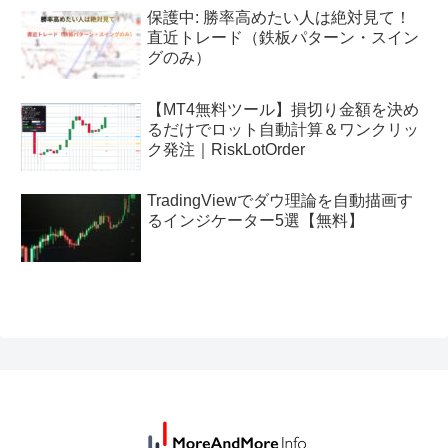
保護中: 勝率高めたい人は絶対見て！
直近トレード（鉄板パターン・スイン
グのみ）
【MT4無料ツール】損切り金額を決め
るだけでロット自動計算＆ワンクリッ
ク発注｜RiskLotOrder
TradingViewでダウ理論を自動描画す
るインジケーター5選【無料】