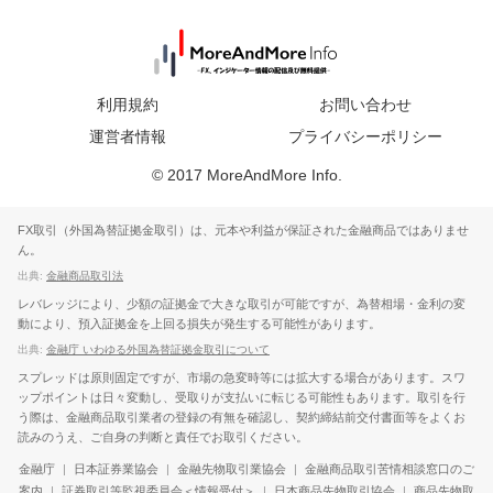
利用規約
お問い合わせ
運営者情報
プライバシーポリシー
© 2017 MoreAndMore Info.
FX取引（外国為替証拠金取引）は、元本や利益が保証された金融商品ではありませ
ん。
出典:
金融商品取引法
レバレッジにより、少額の証拠金で大きな取引が可能ですが、為替相場・金利の変
動により、預入証拠金を上回る損失が発生する可能性があります。
出典:
金融庁 いわゆる外国為替証拠金取引について
スプレッドは原則固定ですが、市場の急変時等には拡大する場合があります。スワ
ップポイントは日々変動し、受取りが支払いに転じる可能性もあります。取引を行
う際は、金融商品取引業者の登録の有無を確認し、契約締結前交付書面等をよくお
読みのうえ、ご自身の判断と責任でお取引ください。
金融庁
|
日本証券業協会
|
金融先物取引業協会
|
金融商品取引苦情相談窓口のご
案内
|
証券取引等監視委員会＜情報受付＞
|
日本商品先物取引協会
|
商品先物取