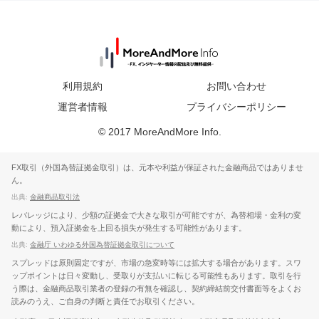
利用規約
お問い合わせ
運営者情報
プライバシーポリシー
© 2017 MoreAndMore Info.
FX取引（外国為替証拠金取引）は、元本や利益が保証された金融商品ではありませ
ん。
出典:
金融商品取引法
レバレッジにより、少額の証拠金で大きな取引が可能ですが、為替相場・金利の変
動により、預入証拠金を上回る損失が発生する可能性があります。
出典:
金融庁 いわゆる外国為替証拠金取引について
スプレッドは原則固定ですが、市場の急変時等には拡大する場合があります。スワ
ップポイントは日々変動し、受取りが支払いに転じる可能性もあります。取引を行
う際は、金融商品取引業者の登録の有無を確認し、契約締結前交付書面等をよくお
読みのうえ、ご自身の判断と責任でお取引ください。