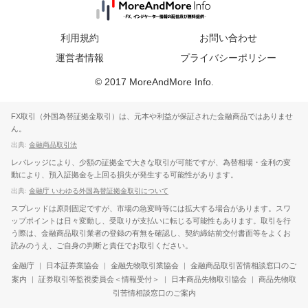
利用規約
お問い合わせ
運営者情報
プライバシーポリシー
© 2017 MoreAndMore Info.
FX取引（外国為替証拠金取引）は、元本や利益が保証された金融商品ではありませ
ん。
出典:
金融商品取引法
レバレッジにより、少額の証拠金で大きな取引が可能ですが、為替相場・金利の変
動により、預入証拠金を上回る損失が発生する可能性があります。
出典:
金融庁 いわゆる外国為替証拠金取引について
スプレッドは原則固定ですが、市場の急変時等には拡大する場合があります。スワ
ップポイントは日々変動し、受取りが支払いに転じる可能性もあります。取引を行
う際は、金融商品取引業者の登録の有無を確認し、契約締結前交付書面等をよくお
読みのうえ、ご自身の判断と責任でお取引ください。
金融庁
|
日本証券業協会
|
金融先物取引業協会
|
金融商品取引苦情相談窓口のご
案内
|
証券取引等監視委員会＜情報受付＞
|
日本商品先物取引協会
|
商品先物取
引苦情相談窓口のご案内