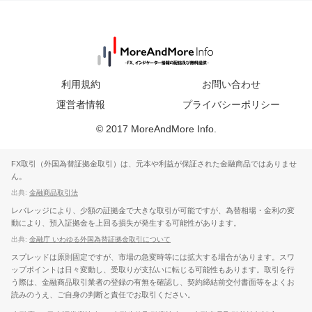
利用規約
お問い合わせ
運営者情報
プライバシーポリシー
© 2017 MoreAndMore Info.
FX取引（外国為替証拠金取引）は、元本や利益が保証された金融商品ではありませ
ん。
出典:
金融商品取引法
レバレッジにより、少額の証拠金で大きな取引が可能ですが、為替相場・金利の変
動により、預入証拠金を上回る損失が発生する可能性があります。
出典:
金融庁 いわゆる外国為替証拠金取引について
スプレッドは原則固定ですが、市場の急変時等には拡大する場合があります。スワ
ップポイントは日々変動し、受取りが支払いに転じる可能性もあります。取引を行
う際は、金融商品取引業者の登録の有無を確認し、契約締結前交付書面等をよくお
読みのうえ、ご自身の判断と責任でお取引ください。