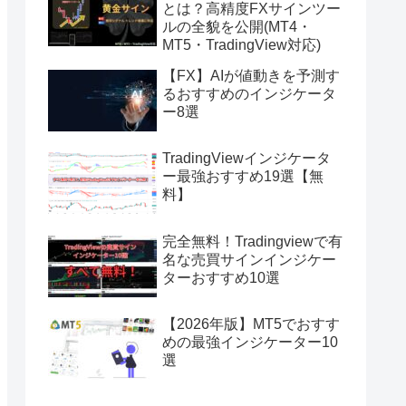
とは？高精度FXサインツー
ルの全貌を公開(MT4・
MT5・TradingView対応)
【FX】AIが値動きを予測す
るおすすめのインジケータ
ー8選
TradingViewインジケータ
ー最強おすすめ19選【無
料】
完全無料！Tradingviewで有
名な売買サインインジケー
ターおすすめ10選
【2026年版】MT5でおすす
めの最強インジケーター10
選