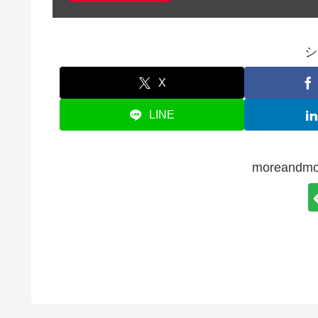
シ
X
LINE
moreand