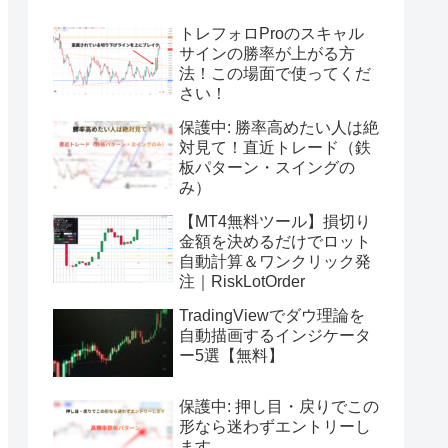
トレフォロProのスキャル
サインの勝率が上がる方
法！この場面で使ってくだ
さい！
保護中: 勝率高めたい人は絶
対見て！直近トレード（鉄
板パターン・スイングの
み）
【MT4無料ツール】損切り
金額を決めるだけでロット
自動計算＆ワンクリック発
注｜RiskLotOrder
TradingViewでダウ理論を
自動描画するインジケータ
ー5選【無料】
保護中: 押し目・戻りでこの
形なら迷わずエントリーし
ます