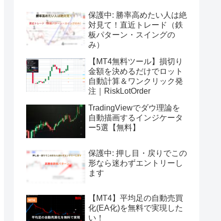
保護中: 勝率高めたい人は絶
対見て！直近トレード（鉄
板パターン・スイングの
み）
【MT4無料ツール】損切り
金額を決めるだけでロット
自動計算＆ワンクリック発
注｜RiskLotOrder
TradingViewでダウ理論を
自動描画するインジケータ
ー5選【無料】
保護中: 押し目・戻りでこの
形なら迷わずエントリーし
ます
【MT4】平均足の自動売買
化(EA化)を無料で実現した
い！