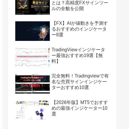
とは？高精度FXサインツー
ルの全貌を公開
【FX】AIが値動きを予測す
るおすすめのインジケータ
ー8選
TradingViewインジケータ
ー最強おすすめ19選【無
料】
完全無料！Tradingviewで有
名な売買サインインジケー
ターおすすめ10選
【2026年版】MT5でおすす
めの最強インジケーター10
選