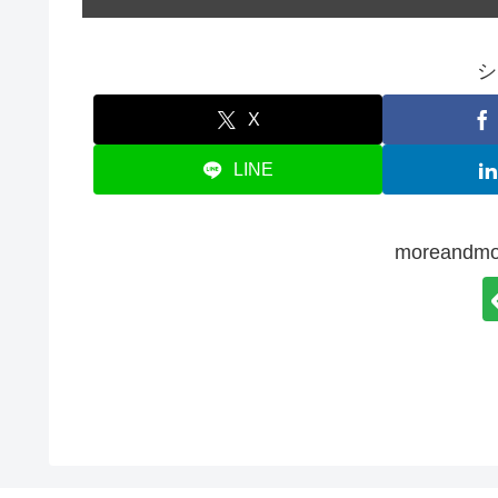
シ
X
LINE
moreand