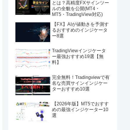
とは？高精度FXサインツー
ルの全貌を公開(MT4・
MT5・TradingView対応)
【FX】AIが値動きを予測す
るおすすめのインジケータ
ー8選
TradingViewインジケータ
ー最強おすすめ19選【無
料】
完全無料！Tradingviewで有
名な売買サインインジケー
ターおすすめ10選
【2026年版】MT5でおすす
めの最強インジケーター10
選