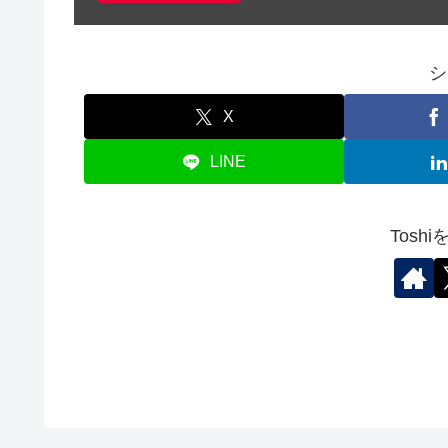
シ
X
LINE
Tosh