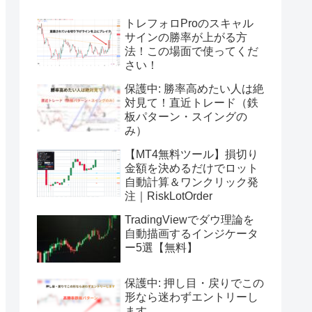
トレフォロProのスキャル
サインの勝率が上がる方
法！この場面で使ってくだ
さい！
保護中: 勝率高めたい人は絶
対見て！直近トレード（鉄
板パターン・スイングの
み）
【MT4無料ツール】損切り
金額を決めるだけでロット
自動計算＆ワンクリック発
注｜RiskLotOrder
TradingViewでダウ理論を
自動描画するインジケータ
ー5選【無料】
保護中: 押し目・戻りでこの
形なら迷わずエントリーし
ます