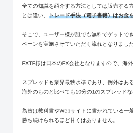
全ての知識を紹介する方法としては販売する
とは違い、
トレード手法（電子書籍）はお金
そこで、ユーザー様が誰でも無料でゲットで
ペーンを実施させていただく流れとなりまし
FXTF
様は日本の
FX
会社となりますので、海外
スプレッドも業界最狭水準であり、例外はあ
海外のものと比べても
10
分の
1
のスプレッドな
為替は教科書や
Web
サイトに書かれている一
勝ち続けられるほど甘くはありません。