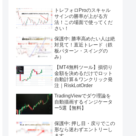
トレフォロProのスキャル
サインの勝率が上がる方
法！この場面で使ってくだ
さい！
保護中: 勝率高めたい人は絶
対見て！直近トレード（鉄
板パターン・スイングの
み）
【MT4無料ツール】損切り
金額を決めるだけでロット
自動計算＆ワンクリック発
注｜RiskLotOrder
TradingViewでダウ理論を
自動描画するインジケータ
ー5選【無料】
保護中: 押し目・戻りでこの
形なら迷わずエントリーし
ます