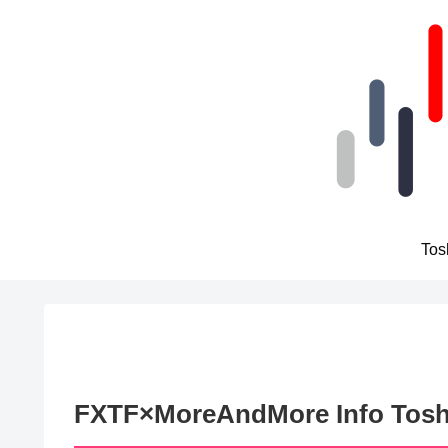
To
FXTF×MoreAndMore Inf