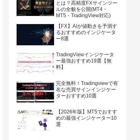
とは？高精度FXサインツー
ルの全貌を公開(MT4・
MT5・TradingView対応)
【FX】AIが値動きを予測す
るおすすめのインジケータ
ー8選
TradingViewインジケータ
ー最強おすすめ19選【無
料】
完全無料！Tradingviewで有
名な売買サインインジケー
ターおすすめ10選
【2026年版】MT5でおすす
めの最強インジケーター10
選