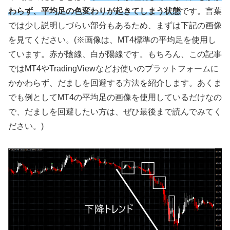
わらず、平均足の色変わりが起きてしまう状態
です。言葉
では少し説明しづらい部分もあるため、まずは下記の画像
を見てください。
(
※画像は、
MT4
標準の平均足を使用し
ています。赤が陰線、白が陽線です。もちろん、この記事
では
MT4
や
TradingView
などお使いのプラットフォームに
かかわらず、だましを回避する方法を紹介します。あくま
でも例として
MT4
の平均足の画像を使用しているだけなの
で、だましを回避したい方は、ぜひ最後まで読んでみてく
ださい。
)