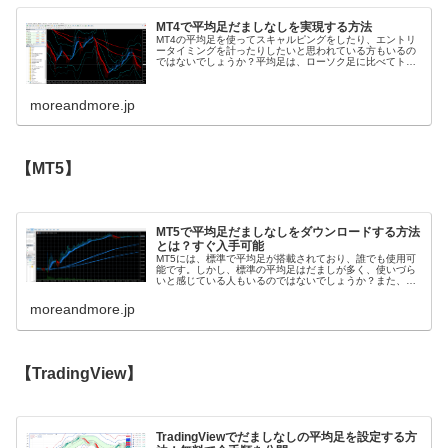
MT4で平均足だましなしを実現する方法
MT4の平均足を使ってスキャルピングをしたり、エントリ
ータイミングを計ったりしたいと思われている方もいるの
ではないでしょうか？平均足は、ローソク足に比べてトレ
ンドの方向性がわかりやすく非常に便利です。しかし、
MT4の平均足はだましが多く、上...
moreandmore.jp
【MT5】
MT5で平均足だましなしをダウンロードする方法
とは？すぐ入手可能
MT5には、標準で平均足が搭載されており、誰でも使用可
能です。しかし、標準の平均足はだましが多く、使いづら
いと感じている人もいるのではないでしょうか？また、平
均足をうまく使用するためには、平均足の中期・長期も必
要です。平均足の中期・長期がな...
moreandmore.jp
【TradingView】
TradingViewでだましなしの平均足を設定する方