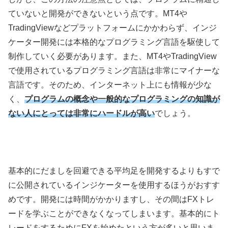
ていないと開発ができないという点です。
MT4
や
TradingView
などプラットフォームにかかわらず、インジ
ケーター開発には本格的なプログラミング言語を駆使して
制作していく必要があります。また、
MT4
や
TradingView
で使用されているプログラミング言語は非常にマイナーな
言語です。そのため、インターネット上にも情報が少な
く、
プログラムの概念や一般的なプログラミングの知識が
ない人にとっては非常にハードルが高い
でしょう。
基本的にだましを回避できる平均足を開発するよりもすで
に公開されているインジケーターを使用するほうがおすす
めです。開発には時間がかかりますし、その間は
FX
トレ
ードを学ぶことができなくなってしまいます。基本的にト
レードをするために
FX
を始めたという方が多いと思いま