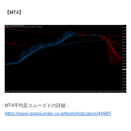
【MT4】
MT4
平均足スムーズドの詳細：
https://www.gogojungle.co.jp/tools/indicators/44985