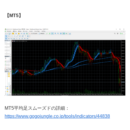
【MT5】
MT5
平均足スムーズドの詳細：
https://www.gogojungle.co.jp/tools/indicators/44838