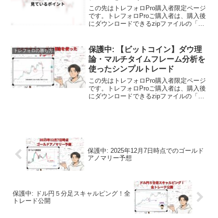
この先はトレフォロPro購入者限定ページ
です。トレフォロProご購入者は、購入後
にダウンロードできるzipファイルの「ト
レフォロの勝ち方.pdf」を閲覧し、その中
に書かれているパスワードを入力してく
ださい。トレフォロProの詳細はこちらパ
保護中: 【ビットコイン】ダウ理
トレフォロの勝ち方
ス...
論・マルチタイムフレーム分析を
使ったシンプルトレード
この先はトレフォロPro購入者限定ページ
です。トレフォロProご購入者は、購入後
にダウンロードできるzipファイルの「ト
レフォロの勝ち方.pdf」を閲覧し、その中
に書かれているパスワードを入力してく
ださい。トレフォロProの詳細はこちらパ
ス...
保護中: 2025年12月7日時点でのゴールド
アノマリー予想
保護中: ドル円５分足スキャルピング！全
トレード公開