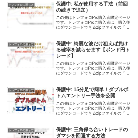
ださい。トレフォロProの詳細はこちらパ
保護中: 私が使用する手法（前回
トレフォロの勝ち方
ス...
の続きで追加）
この先はトレフォロPro購入者限定ページ
です。トレフォロProご購入者は、購入後
にダウンロードできるzipファイルの「ト
レフォロの勝ち方.pdf」を閲覧し、その中
に書かれているパスワードを入力してく
ださい。トレフォロProの詳細はこちらパ
保護中: 綺麗な波だけ狙えば負け
トレフォロの勝ち方
ス...
る確率を減らせます【ポンド円ト
レード】
この先はトレフォロPro購入者限定ページ
です。トレフォロProご購入者は、購入後
にダウンロードできるzipファイルの「ト
レフォロの勝ち方.pdf」を閲覧し、その中
に書かれているパスワードを入力してく
ださい。トレフォロProの詳細はこちらパ
保護中: 15分足で簡単！ダブルボ
トレフォロの勝ち方
ス...
トムエントリー手法を公開
この先はトレフォロPro購入者限定ページ
です。トレフォロProご購入者は、購入後
にダウンロードできるzipファイルの「ト
レフォロの勝ち方.pdf」を閲覧し、その中
に書かれているパスワードを入力してく
ださい。トレフォロProの詳細はこちらパ
保護中: 三角保ち合いトレードの
トレフォロの勝ち方
ス...
ダマシを回避する方法