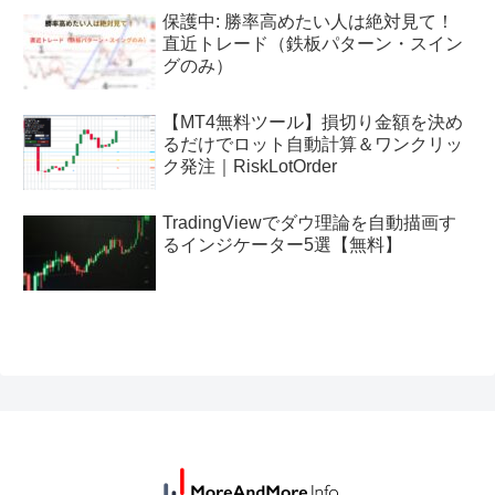
保護中: 勝率高めたい人は絶対見て！
直近トレード（鉄板パターン・スイン
グのみ）
【MT4無料ツール】損切り金額を決め
るだけでロット自動計算＆ワンクリッ
ク発注｜RiskLotOrder
TradingViewでダウ理論を自動描画す
るインジケーター5選【無料】