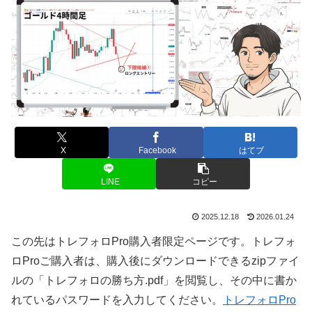
X
Facebook
はてブ
LINE
コピー
2025.12.18
2026.01.24
この先はトレフォロPro購入者限定ページです。トレフォ
ロProご購入者は、購入後にダウンロードできるzipファイ
ルの「トレフォロの勝ち方.pdf」を閲覧し、その中に書か
れているパスワードを入力してください。
トレフォロPro