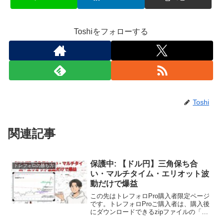
Toshiをフォローする
Toshi
関連記事
保護中: 【ドル円】三角保ち合
トレフォロの勝ち方
い・マルチタイム・エリオット波
動だけで爆益
この先はトレフォロPro購入者限定ページ
です。トレフォロProご購入者は、購入後
にダウンロードできるzipファイルの「ト
レフォロの勝ち方.pdf」を閲覧し、その中