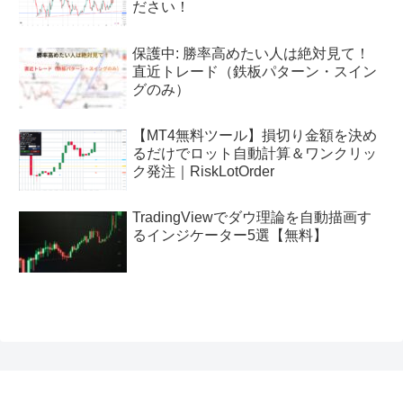
ださい！
保護中: 勝率高めたい人は絶対見て！
直近トレード（鉄板パターン・スイン
グのみ）
【MT4無料ツール】損切り金額を決め
るだけでロット自動計算＆ワンクリッ
ク発注｜RiskLotOrder
TradingViewでダウ理論を自動描画す
るインジケーター5選【無料】