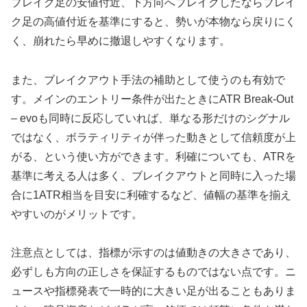
ブレイク足の安値付近、下方向へブレイクしたならブレイ
ク足の高値付近を基準にすると、勢いが本物なら戻りにく
く、崩れたら早めに撤退しやすくなります。
また、ブレイクアウト手法の補助として使うのも有効で
す。メインのエントリー条件が出たときにATR Break-Out
– evoも同時に反応していれば、単なる形だけのシグナル
ではなく、ボラティリティが伴った動きとして信頼度が上
がる、という使い方ができます。利確についても、ATRを
基準に考える人は多く、ブレイクアウトと同時に入った場
合に1ATR相当を目安に利確するなど、値幅の基準を揃え
やすいのがメリットです。
注意点としては、指標が示すのは値動きの大きさであり、
必ずしも方向の正しさを保証するものではない点です。ニ
ュースや指標発表で一時的に大きい足が出ることもありま