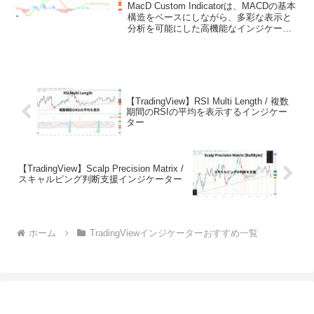
MacD Custom Indicatorは、MACDの基本
構造をベースにしながら、多彩な表示と
分析を可能にした高機能なインジケータ
ーです。複数の時間足のMACDを一つの
チャート上で確認できるため、短期と中
長期の流れを同時に把握しやすいのが...
【TradingView】RSI Multi Length / 複数
期間のRSIの平均を表示するインジケー
ター
【TradingView】Scalp Precision Matrix /
スキャルピング判断支援インジケーター
ホーム
TradingViewインジケーターおすすめ一覧