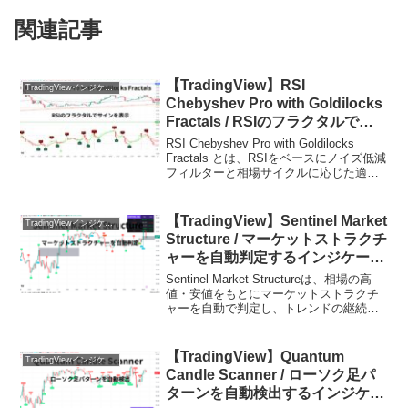
関連記事
【TradingView】RSI
TradingViewインジケーターおすすめ一覧
Chebyshev Pro with Goldilocks
Fractals / RSIのフラクタルでサ
インを表示
RSI Chebyshev Pro with Goldilocks
Fractals とは、RSIをベースにノイズ低減
フィルターと相場サイクルに応じた適応
型アルゴリズムを組み合わせ、さらにロ
ーソク足パターン認識とフラクタルによ
るピボット検出...
【TradingView】Sentinel Market
TradingViewインジケーターおすすめ一覧
Structure / マーケットストラクチ
ャーを自動判定するインジケータ
ー
Sentinel Market Structureは、相場の高
値・安値をもとにマーケットストラクチ
ャーを自動で判定し、トレンドの継続や
転換ポイントを可視化してくれるインジ
ケーターです。裁量トレードでは見落と
しやすい構造の変化を、BOSやCH...
【TradingView】Quantum
TradingViewインジケーターおすすめ一覧
Candle Scanner / ローソク足パ
ターンを自動検出するインジケー