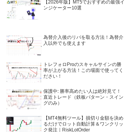
【2026年版】MT5でおすすめの最強イ
ンジケーター10選
為替介入後のリバを取る方法！為替介
入以外でも使えます
トレフォロProのスキャルサインの勝
率が上がる方法！この場面で使ってく
ださい！
保護中: 勝率高めたい人は絶対見て！
直近トレード（鉄板パターン・スイン
グのみ）
【MT4無料ツール】損切り金額を決め
るだけでロット自動計算＆ワンクリッ
ク発注｜RiskLotOrder