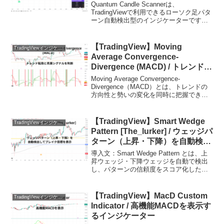
ター
Quantum Candle Scannerは、
TradingViewで利用できるローソク足パタ
ーン自動検出型のインジケーターです。
エンゴルフィングやインサイドバーな
ど、複数の代表的なローソク足パターン
を同時に監視し、チャート上に分かりや
【TradingView】Moving
TradingViewインジケーターおすすめ一覧
す...
Average Convergence-
Divergence (MACD) / トレンド転
換と売買シグナルを判断できるイ
Moving Average Convergence-
ンジケーター
Divergence（MACD）とは、トレンドの
方向性と勢いの変化を同時に把握でき
る、テクニカル分析で非常に有名なオシ
レーター系インジケーターです。短期と
長期の指数移動平均線の差を利用す...
【TradingView】Smart Wedge
TradingViewインジケーターおすすめ一覧
Pattern [The_lurker] / ウェッジパ
ターン（上昇・下降）を自動検出
してブレイク目標を表示するイン
導入文：Smart Wedge Pattern とは、上
ジケーター
昇ウェッジ・下降ウェッジを自動で検出
し、パターンの信頼度をスコア化したう
えで、ブレイク後の目標値まで可視化で
きるTradingViewインジケーターです。ウ
ェッジはテクニカル分析の中で...
【TradingView】MacD Custom
TradingViewインジケーターおすすめ一覧
Indicator / 高機能MACDを表示す
るインジケーター