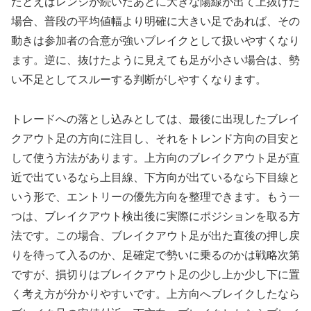
たとえばレンジが続いたあとに大きな陽線が出て上抜けた
場合、普段の平均値幅より明確に大きい足であれば、その
動きは参加者の合意が強いブレイクとして扱いやすくなり
ます。逆に、抜けたように見えても足が小さい場合は、勢
い不足としてスルーする判断がしやすくなります。
トレードへの落とし込みとしては、最後に出現したブレイ
クアウト足の方向に注目し、それをトレンド方向の目安と
して使う方法があります。上方向のブレイクアウト足が直
近で出ているなら上目線、下方向が出ているなら下目線と
いう形で、エントリーの優先方向を整理できます。もう一
つは、ブレイクアウト検出後に実際にポジションを取る方
法です。この場合、ブレイクアウト足が出た直後の押し戻
りを待って入るのか、足確定で勢いに乗るのかは戦略次第
ですが、損切りはブレイクアウト足の少し上か少し下に置
く考え方が分かりやすいです。上方向へブレイクしたなら