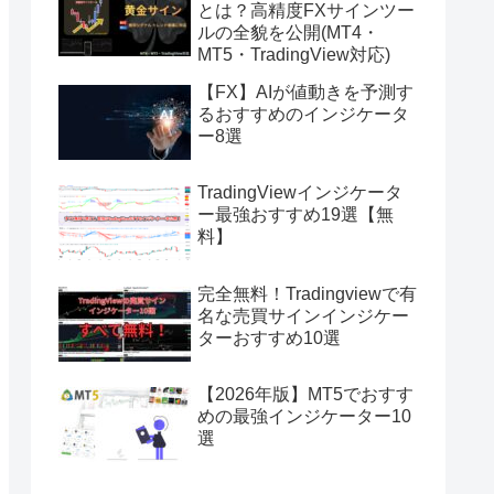
とは？高精度FXサインツー
ルの全貌を公開(MT4・
MT5・TradingView対応)
【FX】AIが値動きを予測す
るおすすめのインジケータ
ー8選
TradingViewインジケータ
ー最強おすすめ19選【無
料】
完全無料！Tradingviewで有
名な売買サインインジケー
ターおすすめ10選
【2026年版】MT5でおすす
めの最強インジケーター10
選