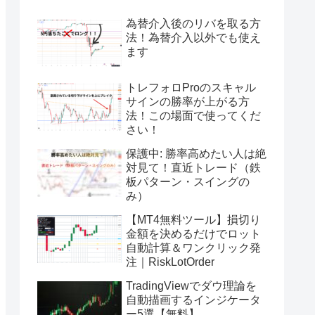
為替介入後のリバを取る方
法！為替介入以外でも使え
ます
トレフォロProのスキャル
サインの勝率が上がる方
法！この場面で使ってくだ
さい！
保護中: 勝率高めたい人は絶
対見て！直近トレード（鉄
板パターン・スイングの
み）
【MT4無料ツール】損切り
金額を決めるだけでロット
自動計算＆ワンクリック発
注｜RiskLotOrder
TradingViewでダウ理論を
自動描画するインジケータ
ー5選【無料】