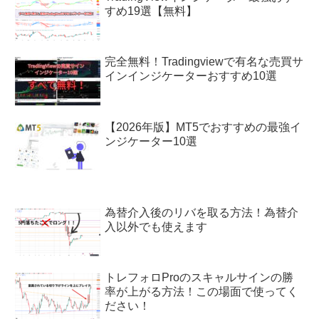
すめ19選【無料】
完全無料！Tradingviewで有名な売買サ
インインジケーターおすすめ10選
【2026年版】MT5でおすすめの最強イ
ンジケーター10選
為替介入後のリバを取る方法！為替介
入以外でも使えます
トレフォロProのスキャルサインの勝
率が上がる方法！この場面で使ってく
ださい！