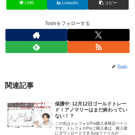
LINE
LinkedIn
コピー
Toshiをフォローする
Toshi
関連記事
保護中: 12月12日ゴールドトレー
トレフォロの勝ち方
ド！アノマリーはまだ終わってい
ない！？
この先はトレフォロPro購入者限定ページ
です。トレフォロProご購入者は、購入後
にダウンロードできるzipファイルの「ト