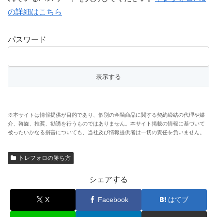
の詳細はこちら
パスワード
※本サイトは情報提供が目的であり、個別の金融商品に関する契約締結の代理や媒
介、斡旋、推奨、勧誘を行うものではありません。本サイト掲載の情報に基づいて
被ったいかなる損害についても、当社及び情報提供者は一切の責任を負いません。
トレフォロの勝ち方
シェアする
X
Facebook
はてブ