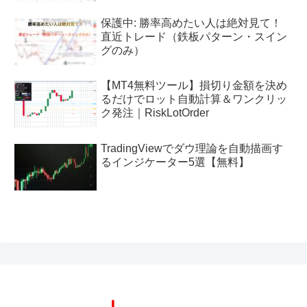
保護中: 勝率高めたい人は絶対見て！
直近トレード（鉄板パターン・スイン
グのみ）
【MT4無料ツール】損切り金額を決め
るだけでロット自動計算＆ワンクリッ
ク発注｜RiskLotOrder
TradingViewでダウ理論を自動描画す
るインジケーター5選【無料】