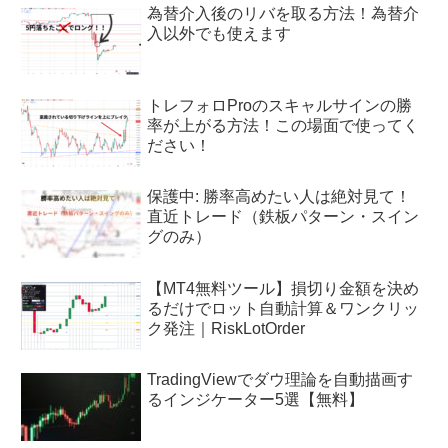
為替介入後のリバを取る方法！為替介
入以外でも使えます
トレフォロProのスキャルサインの勝
率が上がる方法！この場面で使ってく
ださい！
保護中: 勝率高めたい人は絶対見て！
直近トレード（鉄板パターン・スイン
グのみ）
【MT4無料ツール】損切り金額を決め
るだけでロット自動計算＆ワンクリッ
ク発注｜RiskLotOrder
TradingViewでダウ理論を自動描画す
るインジケーター5選【無料】