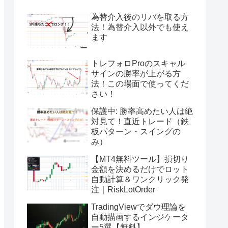
為替介入後のリバを取る方
法！為替介入以外でも使え
ます
トレフォロProのスキャル
サインの勝率が上がる方
法！この場面で使ってくだ
さい！
保護中: 勝率高めたい人は絶
対見て！直近トレード（鉄
板パターン・スイングの
み）
【MT4無料ツール】損切り
金額を決めるだけでロット
自動計算＆ワンクリック発
注｜RiskLotOrder
TradingViewでダウ理論を
自動描画するインジケータ
ー5選【無料】