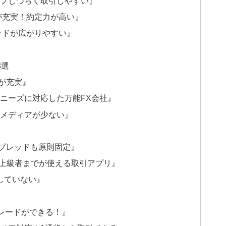
ップしづらく取引しやすい』
が充実！約定力が高い』
ッドが広がりやすい』
3選
が充実』
ニーズに対応した万能FX会社』
スメディアが少ない』
！スプレッドも原則固定』
から上級者までが使える取引アプリ』
応していない』
トレードができる！』