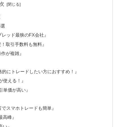
次
座
6選
スプレッド最狭のFX会社』
安！取引手数料も無料』
操作が複雑』
格的にトレードしたい方におすすめ！』
が使える！』
引単価が高い』
豊富でスマホトレードも簡単』
最高峰』
高い』