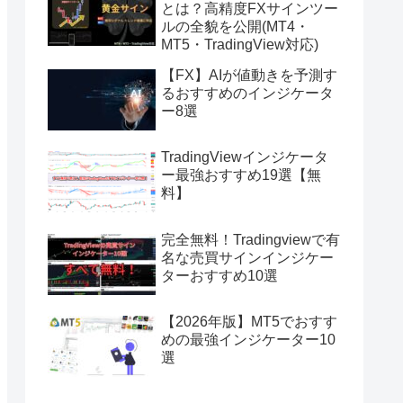
とは？高精度FXサインツー
ルの全貌を公開(MT4・
MT5・TradingView対応)
【FX】AIが値動きを予測す
るおすすめのインジケータ
ー8選
TradingViewインジケータ
ー最強おすすめ19選【無
料】
完全無料！Tradingviewで有
名な売買サインインジケー
ターおすすめ10選
【2026年版】MT5でおすす
めの最強インジケーター10
選