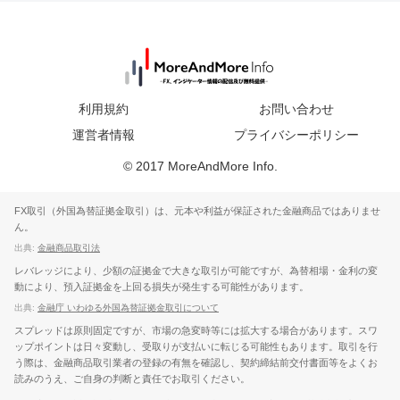
利用規約
お問い合わせ
運営者情報
プライバシーポリシー
© 2017 MoreAndMore Info.
FX取引（外国為替証拠金取引）は、元本や利益が保証された金融商品ではありませ
ん。
出典:
金融商品取引法
レバレッジにより、少額の証拠金で大きな取引が可能ですが、為替相場・金利の変
動により、預入証拠金を上回る損失が発生する可能性があります。
出典:
金融庁 いわゆる外国為替証拠金取引について
スプレッドは原則固定ですが、市場の急変時等には拡大する場合があります。スワ
ップポイントは日々変動し、受取りが支払いに転じる可能性もあります。取引を行
う際は、金融商品取引業者の登録の有無を確認し、契約締結前交付書面等をよくお
読みのうえ、ご自身の判断と責任でお取引ください。