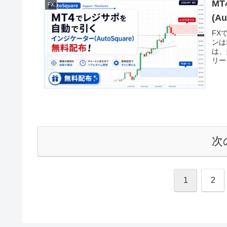
M
FX
(A
FX
ンは
は、
リー
次
1
2