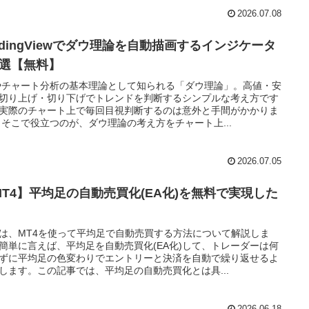
2026.07.08
radingViewでダウ理論を自動描画するインジケータ
5選【無料】
やチャート分析の基本理論として知られる「ダウ理論」。高値・安
切り上げ・切り下げでトレンドを判断するシンプルな考え方です
実際のチャート上で毎回目視判断するのは意外と手間がかかりま
 そこで役立つのが、ダウ理論の考え方をチャート上...
2026.07.05
MT4】平均足の自動売買化(EA化)を無料で実現した
！
は、MT4を使って平均足で自動売買する方法について解説しま
簡単に言えば、平均足を自動売買化(EA化)して、トレーダーは何
ずに平均足の色変わりでエントリーと決済を自動で繰り返せるよ
します。この記事では、平均足の自動売買化とは具...
2026.06.18