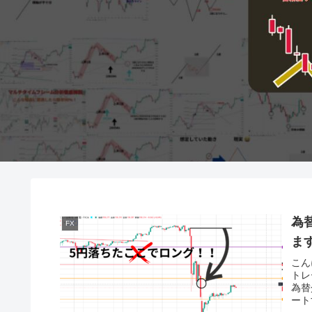
為
FX
ま
こん
トレ
為替
ート