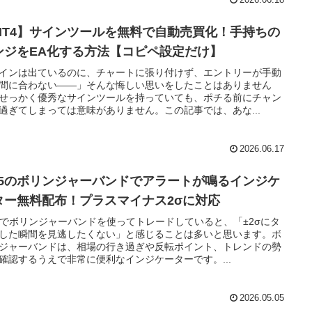
MT4】サインツールを無料で自動売買化！手持ちの
ンジをEA化する方法【コピペ設定だけ】
インは出ているのに、チャートに張り付けず、エントリーが手動
間に合わない――」そんな悔しい思いをしたことはありません
せっかく優秀なサインツールを持っていても、ポチる前にチャン
過ぎてしまっては意味がありません。この記事では、あな...
2026.06.17
T5のボリンジャーバンドでアラートが鳴るインジケ
ター無料配布！プラスマイナス2σに対応
5でボリンジャーバンドを使ってトレードしていると、「±2σにタ
した瞬間を見逃したくない」と感じることは多いと思います。ボ
ジャーバンドは、相場の行き過ぎや反転ポイント、トレンドの勢
確認するうえで非常に便利なインジケーターです。...
2026.05.05