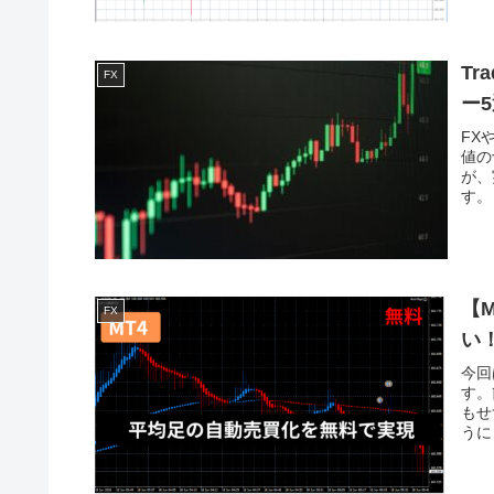
T
FX
ー
FX
値の
が、
す。
【
FX
い
今回
す。
もせ
うに