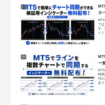
M
FX
タ
MT
では
す。
イミ
M
FX
ー
MT
時間
円の
足で