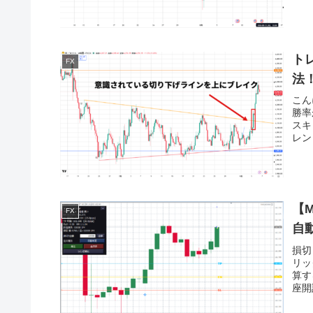
ト
FX
法
こん
勝率
スキ
レン
【
FX
自動
損切
リッ
算す
座開