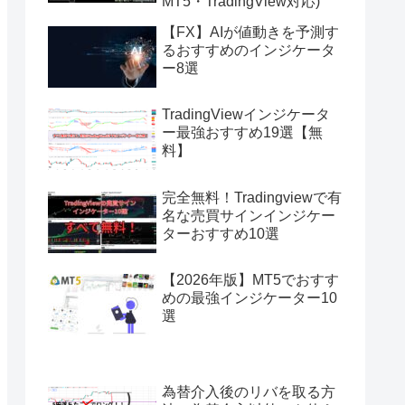
MT5・TradingView対応)
【FX】AIが値動きを予測す
るおすすめのインジケータ
ー8選
TradingViewインジケータ
ー最強おすすめ19選【無
料】
完全無料！Tradingviewで有
名な売買サインインジケー
ターおすすめ10選
【2026年版】MT5でおすす
めの最強インジケーター10
選
為替介入後のリバを取る方