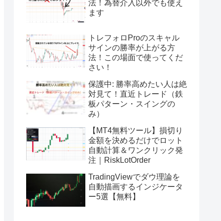
法！為替介入以外でも使え
ます
トレフォロProのスキャル
サインの勝率が上がる方
法！この場面で使ってくだ
さい！
保護中: 勝率高めたい人は絶
対見て！直近トレード（鉄
板パターン・スイングの
み）
【MT4無料ツール】損切り
金額を決めるだけでロット
自動計算＆ワンクリック発
注｜RiskLotOrder
TradingViewでダウ理論を
自動描画するインジケータ
ー5選【無料】