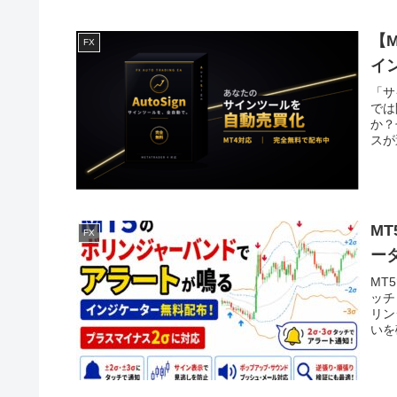
【
FX
イ
「サ
では
か？
スが
M
FX
ー
MT
ッチ
リン
いを