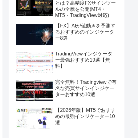
とは？高精度FXサインツー
ルの全貌を公開(MT4・
MT5・TradingView対応)
【FX】AIが値動きを予測す
るおすすめのインジケータ
ー8選
TradingViewインジケータ
ー最強おすすめ19選【無
料】
完全無料！Tradingviewで有
名な売買サインインジケー
ターおすすめ10選
【2026年版】MT5でおすす
めの最強インジケーター10
選