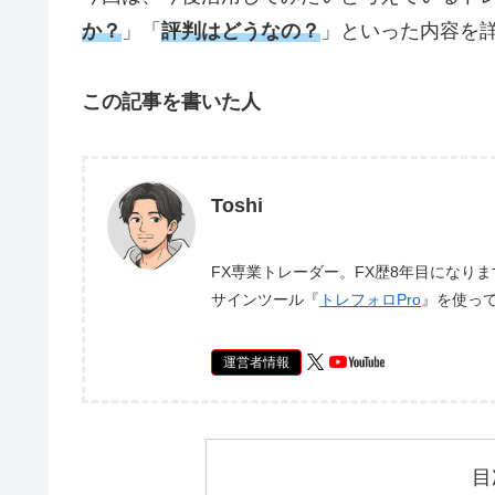
か？
」「
評判はどうなの？
」といった内容を
この記事を書いた人
Toshi
FX専業トレーダー。FX歴8年目になり
サインツール『
トレフォロPro
』を使っ
運営者情報
目