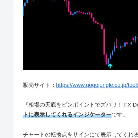
販売サイト：
https://www.gogojungle.co.jp/tool
『相場の天底をピンポイントでズバリ！ FX Deep
トに表示してくれるインジケーター
です。
チャートの転換点をサインにて表示してくれ