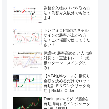
為替介入後のリバを取る方
法！為替介入以外でも使え
ます
トレフォロProのスキャル
サインの勝率が上がる方
法！この場面で使ってくだ
さい！
保護中: 勝率高めたい人は絶
対見て！直近トレード（鉄
板パターン・スイングの
み）
【MT4無料ツール】損切り
金額を決めるだけでロット
自動計算＆ワンクリック発
注｜RiskLotOrder
TradingViewでダウ理論を
自動描画するインジケータ
ー5選【無料】