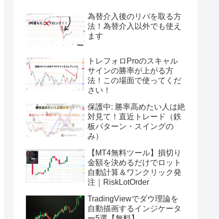
為替介入後のリバを取る方
法！為替介入以外でも使え
ます
トレフォロProのスキャル
サインの勝率が上がる方
法！この場面で使ってくだ
さい！
保護中: 勝率高めたい人は絶
対見て！直近トレード（鉄
板パターン・スイングの
み）
【MT4無料ツール】損切り
金額を決めるだけでロット
自動計算＆ワンクリック発
注｜RiskLotOrder
TradingViewでダウ理論を
自動描画するインジケータ
ー5選【無料】