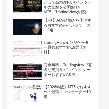
とは？高精度FXサインツー
ルの全貌を公開(MT4・
MT5・TradingView対応)
【FX】AIが値動きを予測す
るおすすめのインジケータ
ー8選
TradingViewインジケータ
ー最強おすすめ19選【無
料】
完全無料！Tradingviewで有
名な売買サインインジケー
ターおすすめ10選
【2026年版】MT5でおすす
めの最強インジケーター10
選