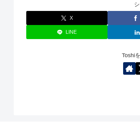
シ
X
LINE
Tosh