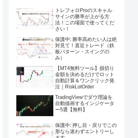
トレフォロProのスキャル
サインの勝率が上がる方
法！この場面で使ってくだ
さい！
保護中: 勝率高めたい人は絶
対見て！直近トレード（鉄
板パターン・スイングの
み）
【MT4無料ツール】損切り
金額を決めるだけでロット
自動計算＆ワンクリック発
注｜RiskLotOrder
TradingViewでダウ理論を
自動描画するインジケータ
ー5選【無料】
保護中: 押し目・戻りでこの
形なら迷わずエントリーし
ます