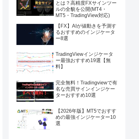
とは？高精度FXサインツー
ルの全貌を公開(MT4・
MT5・TradingView対応)
【FX】AIが値動きを予測す
るおすすめのインジケータ
ー8選
TradingViewインジケータ
ー最強おすすめ19選【無
料】
完全無料！Tradingviewで有
名な売買サインインジケー
ターおすすめ10選
【2026年版】MT5でおすす
めの最強インジケーター10
選