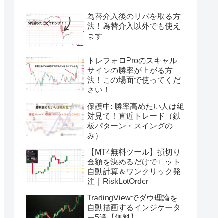
為替介入後のリバを取る方
法！為替介入以外でも使え
ます
トレフォロProのスキャル
サインの勝率が上がる方
法！この場面で使ってくだ
さい！
保護中: 勝率高めたい人は絶
対見て！直近トレード（鉄
板パターン・スイングの
み）
【MT4無料ツール】損切り
金額を決めるだけでロット
自動計算＆ワンクリック発
注｜RiskLotOrder
TradingViewでダウ理論を
自動描画するインジケータ
ー5選【無料】