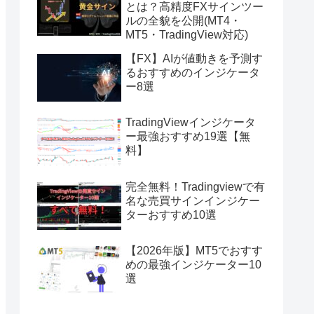
とは？高精度FXサインツー
ルの全貌を公開(MT4・
MT5・TradingView対応)
【FX】AIが値動きを予測す
るおすすめのインジケータ
ー8選
TradingViewインジケータ
ー最強おすすめ19選【無
料】
完全無料！Tradingviewで有
名な売買サインインジケー
ターおすすめ10選
【2026年版】MT5でおすす
めの最強インジケーター10
選