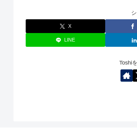
シ
X
LINE
Tosh