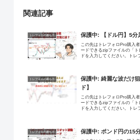
関連記事
保護中: 【ドル円】5
トレフォロの勝ち方
この先はトレフォロPro購入
ードできるzipファイルの「
ドを入力してください。トレフォ
保護中: 綺麗な波だ
トレフォロの勝ち方
ド】
この先はトレフォロPro購入
ードできるzipファイルの「
ドを入力してください。トレフォ
保護中: ポンド円の1
トレフォロの勝ち方