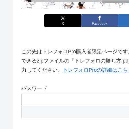
X
Facebook
この先はトレフォロPro購入者限定ページです
できるzipファイルの「トレフォロの勝ち方.
力してください。
トレフォロProの詳細はこち
パスワード