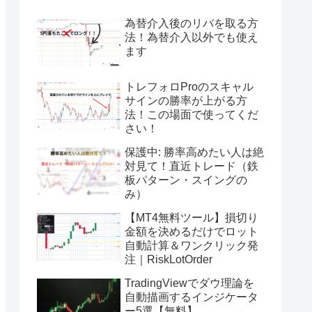
為替介入後のリバを取る方
法！為替介入以外でも使え
ます
トレフォロProのスキャル
サインの勝率が上がる方
法！この場面で使ってくだ
さい！
保護中: 勝率高めたい人は絶
対見て！直近トレード（鉄
板パターン・スイングの
み）
【MT4無料ツール】損切り
金額を決めるだけでロット
自動計算＆ワンクリック発
注｜RiskLotOrder
TradingViewでダウ理論を
自動描画するインジケータ
ー5選【無料】