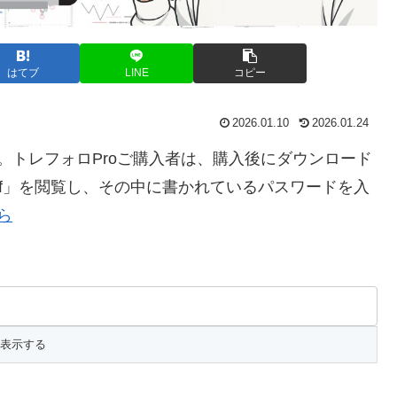
はてブ
LINE
コピー
2026.01.10
2026.01.24
。トレフォロProご購入者は、購入後にダウンロード
pdf」を閲覧し、その中に書かれているパスワードを入
ら