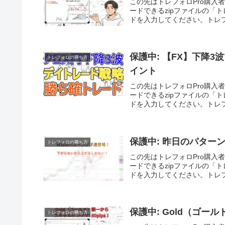
この先はトレフォロPro購入
ードできるzipファイルの「
ドを入力してください。トレフォ
保護中: 【FX】下降
トレフォロの勝ち方
イント
この先はトレフォロPro購入
ードできるzipファイルの「
ドを入力してください。トレフォ
保護中: 昨日のパタ
トレフォロの勝ち方
この先はトレフォロPro購入
ードできるzipファイルの「
ドを入力してください。トレフォ
保護中: Gold（ゴー
トレフォロの勝ち方