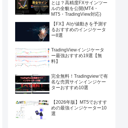
とは？高精度FXサインツー
ルの全貌を公開(MT4・
MT5・TradingView対応)
【FX】AIが値動きを予測す
るおすすめのインジケータ
ー8選
TradingViewインジケータ
ー最強おすすめ19選【無
料】
完全無料！Tradingviewで有
名な売買サインインジケー
ターおすすめ10選
【2026年版】MT5でおすす
めの最強インジケーター10
選