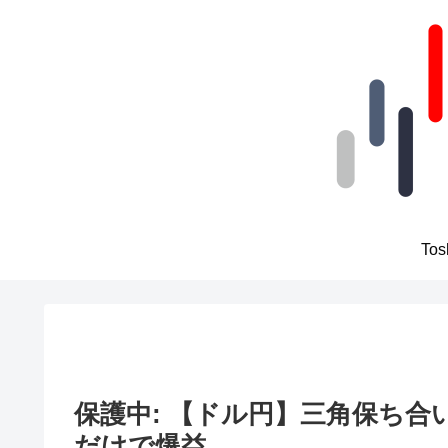
To
保護中: 【ドル円】三角保ち
だけで爆益