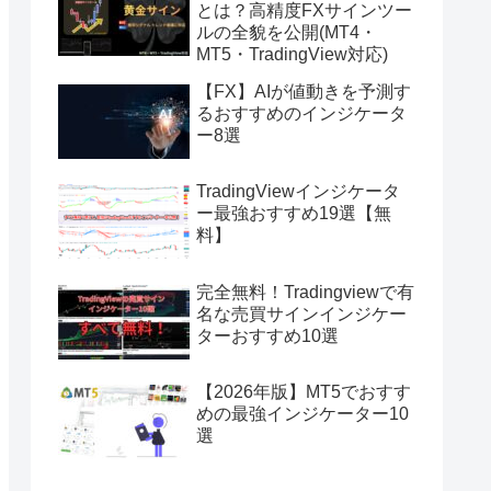
とは？高精度FXサインツー
ルの全貌を公開(MT4・
MT5・TradingView対応)
【FX】AIが値動きを予測す
るおすすめのインジケータ
ー8選
TradingViewインジケータ
ー最強おすすめ19選【無
料】
完全無料！Tradingviewで有
名な売買サインインジケー
ターおすすめ10選
【2026年版】MT5でおすす
めの最強インジケーター10
選