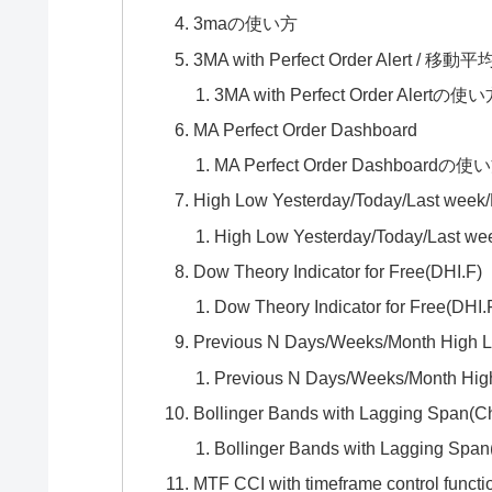
3maの使い方
3MA with Perfect Order Aler
3MA with Perfect Order Alertの使
MA Perfect Order Dashboard
MA Perfect Order Dashboardの使
High Low Yesterday/Today/Last week/
High Low Yesterday/Today/Last 
Dow Theory Indicator for Free(DHI.F)
Dow Theory Indicator for Free(
Previous N Days/Weeks/Month High 
Previous N Days/Weeks/Month 
Bollinger Bands with Lagging Span(C
Bollinger Bands with Lagging S
MTF CCI with timeframe control functio