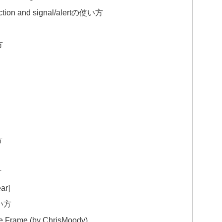
unction and signal/alertの使い方
方
方
方
ar]
使い方
me Frame (by ChrisMoody)