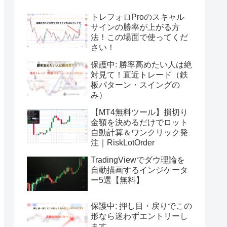
トレフォロProのスキャル
サインの勝率が上がる方
法！この場面で使ってくだ
さい！
保護中: 勝率高めたい人は絶
対見て！直近トレード（鉄
板パターン・スイングの
み）
【MT4無料ツール】損切り
金額を決めるだけでロット
自動計算＆ワンクリック発
注｜RiskLotOrder
TradingViewでダウ理論を
自動描画するインジケータ
ー5選【無料】
保護中: 押し目・戻りでこの
形なら迷わずエントリーし
ます