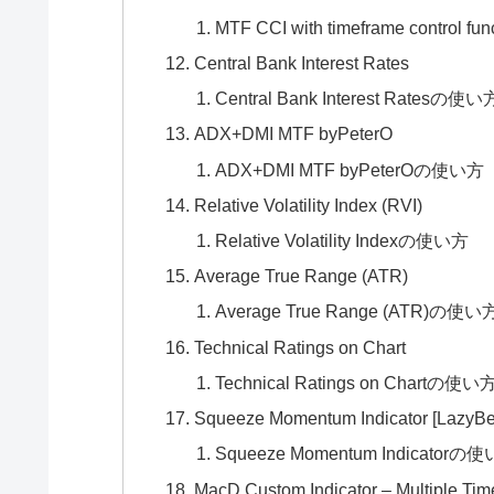
MTF CCI with timeframe control f
Central Bank Interest Rates
Central Bank Interest Ratesの使い
ADX+DMI MTF byPeterO
ADX+DMI MTF byPeterOの使い方
Relative Volatility Index (RVI)
Relative Volatility Indexの使い方
Average True Range (ATR)
Average True Range (ATR)の使い
Technical Ratings on Chart
Technical Ratings on Chartの使い
Squeeze Momentum Indicator [LazyBe
Squeeze Momentum Indicatorの
MacD Custom Indicator – Multiple Ti