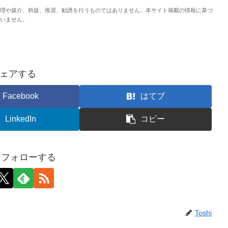
理や媒介、斡旋、推奨、勧誘を行うものではありません。本サイト掲載の情報に基づ
いません。
ェアする
Facebook
はてブ
LinkedIn
コピー
iをフォローする
Toshi