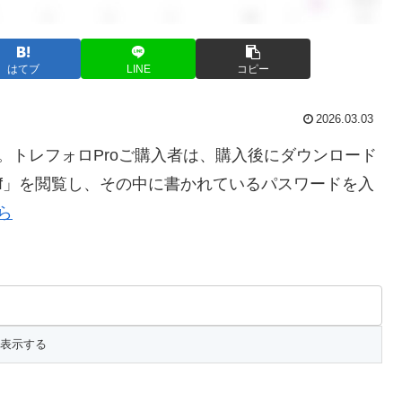
はてブ
LINE
コピー
2026.03.03
。トレフォロProご購入者は、購入後にダウンロード
pdf」を閲覧し、その中に書かれているパスワードを入
ら