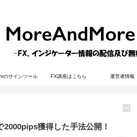
shiのサインツール
FX講座はこちら
運営者情報
PR
2000pips獲得した手法公開！