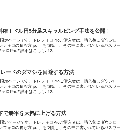
分で利確！ドル円5分足スキャルピング手法を公開！
者限定ページです。トレフォロProご購入者は、購入後にダウンロ
トレフォロの勝ち方.pdf」を閲覧し、その中に書かれているパスワー
ロProの詳細はこちらパス...
トレードのダマシを回避する方法
者限定ページです。トレフォロProご購入者は、購入後にダウンロ
トレフォロの勝ち方.pdf」を閲覧し、その中に書かれているパスワー
ロProの詳細はこちらパス...
ードで勝率を大幅に上げる方法
者限定ページです。トレフォロProご購入者は、購入後にダウンロ
トレフォロの勝ち方.pdf」を閲覧し、その中に書かれているパスワー