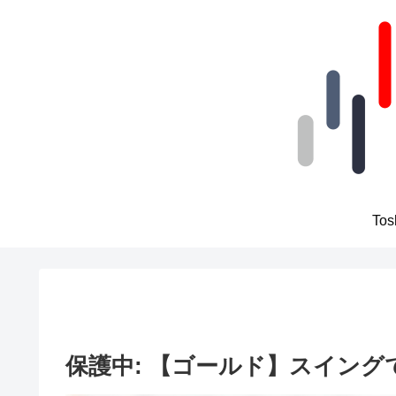
To
保護中: 【ゴールド】スイングで