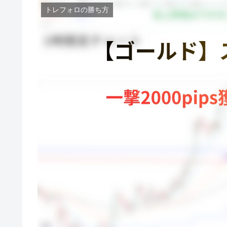
トレフォロの勝ち方