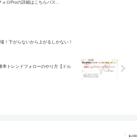
ロProの詳細はこちらパス...
登場！下がらないから上がるしかない！
高勝率トレンドフォローのやり方【ドル
利用