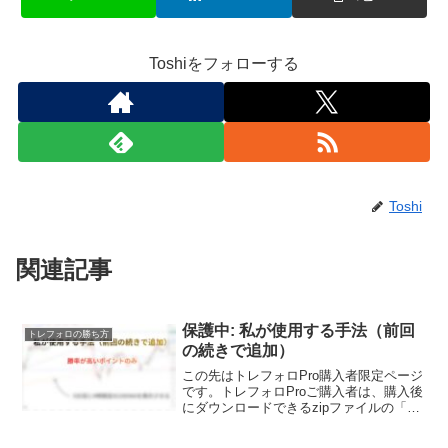
Toshiをフォローする
Toshi
関連記事
保護中: 私が使用する手法（前回
トレフォロの勝ち方
の続きで追加）
この先はトレフォロPro購入者限定ページ
です。トレフォロProご購入者は、購入後
にダウンロードできるzipファイルの「ト
レフォロの勝ち方.pdf」を閲覧し、その中
に書かれているパスワードを入力してく