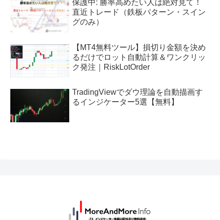
保護中: 勝率高めたい人は絶対見て！
直近トレード（鉄板パターン・スイン
グのみ）
【MT4無料ツール】損切り金額を決め
るだけでロット自動計算＆ワンクリッ
ク発注｜RiskLotOrder
TradingViewでダウ理論を自動描画す
るインジケーター5選【無料】