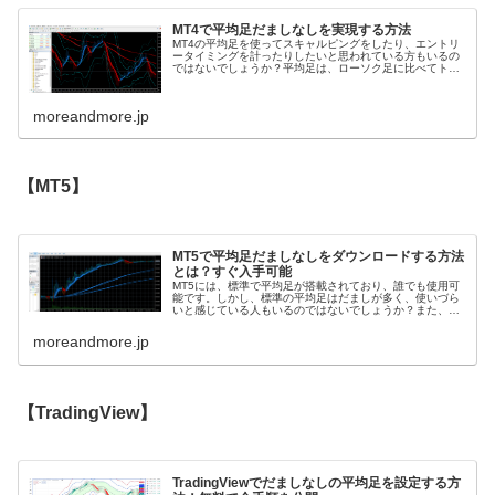
MT4で平均足だましなしを実現する方法
MT4の平均足を使ってスキャルピングをしたり、エントリ
ータイミングを計ったりしたいと思われている方もいるの
ではないでしょうか？平均足は、ローソク足に比べてトレ
ンドの方向性がわかりやすく非常に便利です。しかし、
MT4の平均足はだましが多く、上...
moreandmore.jp
【MT5】
MT5で平均足だましなしをダウンロードする方法
とは？すぐ入手可能
MT5には、標準で平均足が搭載されており、誰でも使用可
能です。しかし、標準の平均足はだましが多く、使いづら
いと感じている人もいるのではないでしょうか？また、平
均足をうまく使用するためには、平均足の中期・長期も必
要です。平均足の中期・長期がな...
moreandmore.jp
【TradingView】
TradingViewでだましなしの平均足を設定する方