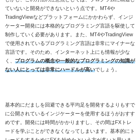
ていないと開発ができないという点です。
MT4
や
TradingView
などプラットフォームにかかわらず、インジ
ケーター開発には本格的なプログラミング言語を駆使して
制作していく必要があります。また、
MT4
や
TradingView
で使用されているプログラミング言語は非常にマイナーな
言語です。そのため、インターネット上にも情報が少な
く、
プログラムの概念や一般的なプログラミングの知識が
ない人にとっては非常にハードルが高い
でしょう。
基本的にだましを回避できる平均足を開発するよりもすで
に公開されているインジケーターを使用するほうがおすす
めです。開発には時間がかかりますし、その間は
FX
トレ
ードを学ぶことができなくなってしまいます。基本的にト
レードをするために
FX
を始めたという方が多いと思いま