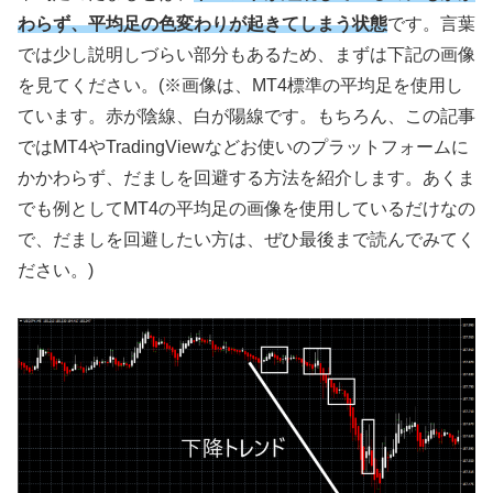
わらず、平均足の色変わりが起きてしまう状態
です。言葉
では少し説明しづらい部分もあるため、まずは下記の画像
を見てください。
(
※画像は、
MT4
標準の平均足を使用し
ています。赤が陰線、白が陽線です。もちろん、この記事
では
MT4
や
TradingView
などお使いのプラットフォームに
かかわらず、だましを回避する方法を紹介します。あくま
でも例として
MT4
の平均足の画像を使用しているだけなの
で、だましを回避したい方は、ぜひ最後まで読んでみてく
ださい。
)