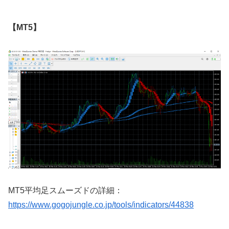
【MT5】
MT5
平均足スムーズドの詳細：
https://www.gogojungle.co.jp/tools/indicators/44838