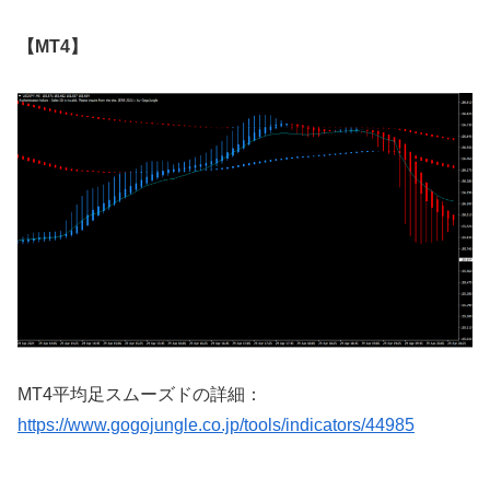
【MT4】
MT4
平均足スムーズドの詳細：
https://www.gogojungle.co.jp/tools/indicators/44985