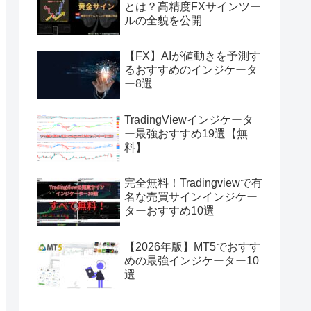
とは？高精度FXサインツー
ルの全貌を公開
【FX】AIが値動きを予測す
るおすすめのインジケータ
ー8選
TradingViewインジケータ
ー最強おすすめ19選【無
料】
完全無料！Tradingviewで有
名な売買サインインジケー
ターおすすめ10選
【2026年版】MT5でおすす
めの最強インジケーター10
選