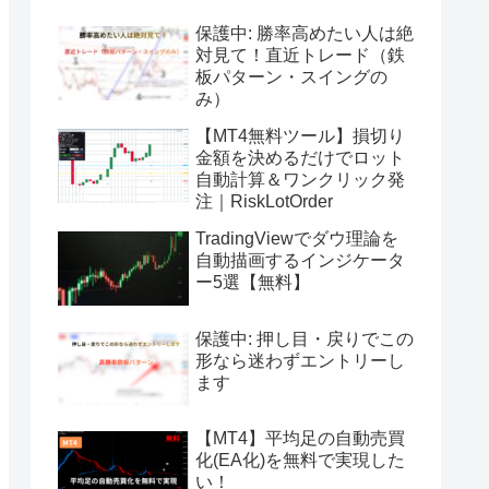
保護中: 勝率高めたい人は絶
対見て！直近トレード（鉄
板パターン・スイングの
み）
【MT4無料ツール】損切り
金額を決めるだけでロット
自動計算＆ワンクリック発
注｜RiskLotOrder
TradingViewでダウ理論を
自動描画するインジケータ
ー5選【無料】
保護中: 押し目・戻りでこの
形なら迷わずエントリーし
ます
【MT4】平均足の自動売買
化(EA化)を無料で実現した
い！