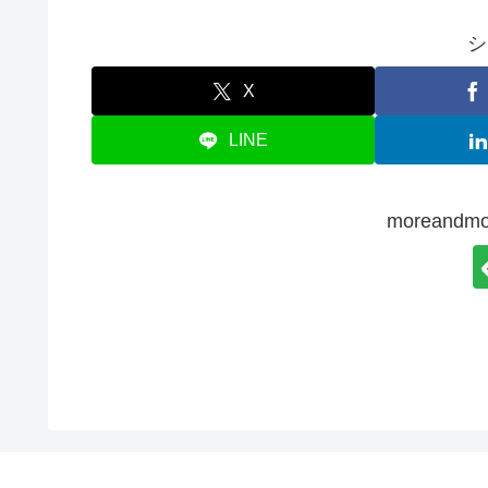
シ
X
LINE
moreand