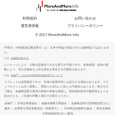
利用規約
お問い合わせ
運営者情報
プライバシーポリシー
© 2017 MoreAndMore Info.
FX取引（外国為替証拠金取引）は、元本や利益が保証された金融商品ではありませ
ん。
出典:
金融商品取引法
レバレッジにより、少額の証拠金で大きな取引が可能ですが、為替相場・金利の変
動により、預入証拠金を上回る損失が発生する可能性があります。
出典:
金融庁 いわゆる外国為替証拠金取引について
スプレッドは原則固定ですが、市場の急変時等には拡大する場合があります。スワ
ップポイントは日々変動し、受取りが支払いに転じる可能性もあります。取引を行
う際は、金融商品取引業者の登録の有無を確認し、契約締結前交付書面等をよくお
読みのうえ、ご自身の判断と責任でお取引ください。
金融庁
|
日本証券業協会
|
金融先物取引業協会
|
金融商品取引苦情相談窓口のご
案内
|
証券取引等監視委員会＜情報受付＞
|
日本商品先物取引協会
|
商品先物取
引苦情相談窓口のご案内