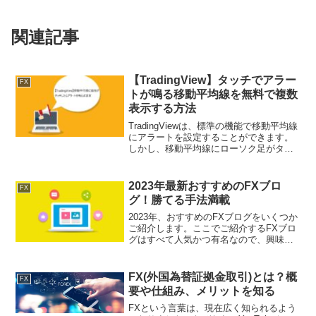
関連記事
【TradingView】タッチでアラー
FX
トが鳴る移動平均線を無料で複数
表示する方法
TradingViewは、標準の機能で移動平均線
にアラートを設定することができます。
しかし、移動平均線にローソク足がタッ
チしたらアラートが鳴るように設定する
ことはできません。そのため、タッチで
アラートを鳴らすためには、どのように
2023年最新おすすめのFXブロ
FX
設定すればい...
グ！勝てる手法満載
2023年、おすすめのFXブログをいくつか
ご紹介します。ここでご紹介するFXブロ
グはすべて人気かつ有名なので、興味が
ある方はぜひチェックしてみてくださ
い。海外FXふぁんくらぶ公式サイト：海
外FXふぁんくらぶは、為替相場愛好家に
FX(外国為替証拠金取引)とは？概
FX
よって運営され...
要や仕組み、メリットを知る
FXという言葉は、現在広く知られるよう