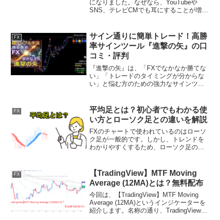
になりました。なぜなら、YouTubeや
SNS、テレビCMでも耳にすることが増え
たからです。また、コロナ感染症拡大に
よって投資がブームになったことも新し
い記憶になります。しかし、FXという言
サイン通りに簡単トレード！高勝
FX
葉を聞いて具...
率サインツール『進撃の矢』の口
コミ・評判
『進撃の矢』は、「FXでなかなか勝てな
い」「トレードのタイミングが分からな
い」と悩む方のための強力なサインツー
ルです。明確なエントリーサインとリア
ルタイムの勝率表示により、初心者でも
安心してトレードできる環境を提供して
平均足とは？初心者でもわかる使
FX
くれます。できる限り無...
い方とローソク足との違いを解説
FXのチャートで使われているのはローソ
ク足が一般的です。しかし、トレンドを
わかりやすくするため、ローソク足のだ
ましをなくすために平均足を積極的に取
り入れているトレーダーは少なくありま
せん。 そのため、平均足とはどのような
【TradingView】MTF Moving
FX
ものなのか知っておき...
Average (12MA)とは？無料配布
今回は、【TradingView】MTF Moving
Average (12MA)というインジケーターを
紹介します。名称の通り、TradingViewで
短期足のチャートに長期足の移動平均線