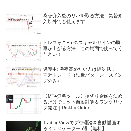
為替介入後のリバを取る方法！為替介
入以外でも使えます
トレフォロProのスキャルサインの勝
率が上がる方法！この場面で使ってく
ださい！
保護中: 勝率高めたい人は絶対見て！
直近トレード（鉄板パターン・スイン
グのみ）
【MT4無料ツール】損切り金額を決め
るだけでロット自動計算＆ワンクリッ
ク発注｜RiskLotOrder
TradingViewでダウ理論を自動描画す
るインジケーター5選【無料】