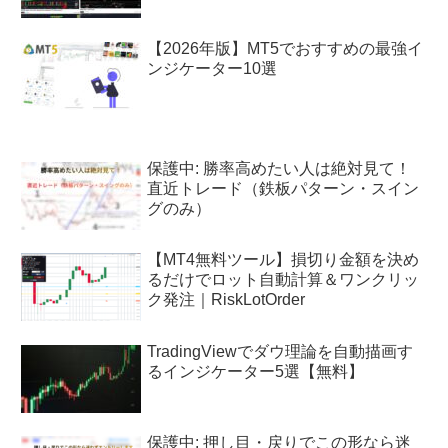
【2026年版】MT5でおすすめの最強イ
ンジケーター10選
保護中: 勝率高めたい人は絶対見て！
直近トレード（鉄板パターン・スイン
グのみ）
【MT4無料ツール】損切り金額を決め
るだけでロット自動計算＆ワンクリッ
ク発注｜RiskLotOrder
TradingViewでダウ理論を自動描画す
るインジケーター5選【無料】
保護中: 押し目・戻りでこの形なら迷