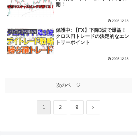
開！
2025.12.18
保護中: 【FX】下降3波で爆益！
トレフォロの勝ち方
クロス円トレードの決定的なエン
トリーポイント
2025.12.18
次のページ
次
1
2
9
へ