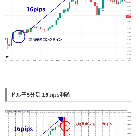
ドル円5分足 16pips利確