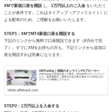
XMで新規口座を開設
し、
1万円以上のご入金
をいただく
ことが条件です。これはタイアップ（アフィリエイト）に
よる配布のため、ご理解をお願いいたします。
STEP1：XMでMT4新規口座を開設する
下記のリンクから無料で口座開設できます（約5分で完
了）。すでにXMをお持ちの方も、下記リンクから追加口
座を開設すれば対象になります。
XMTrading｜信頼のオンラインFXブローカー
XMTradingで自信を持って取引。MT4/MT5プラットフォー
ムで、超高速執行、競争力のある取引条件で1,400以上の
グローバル銘柄にアクセス。
clicks.affstrack.com
STEP2：1万円以上を入金する