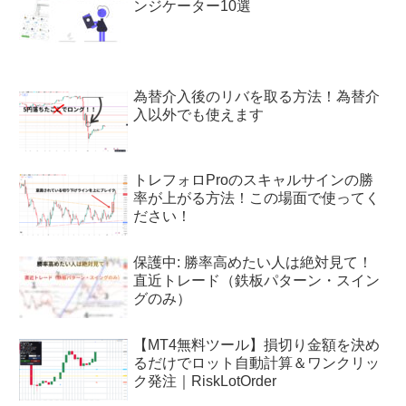
ンジケーター10選
為替介入後のリバを取る方法！為替介
入以外でも使えます
トレフォロProのスキャルサインの勝
率が上がる方法！この場面で使ってく
ださい！
保護中: 勝率高めたい人は絶対見て！
直近トレード（鉄板パターン・スイン
グのみ）
【MT4無料ツール】損切り金額を決め
るだけでロット自動計算＆ワンクリッ
ク発注｜RiskLotOrder