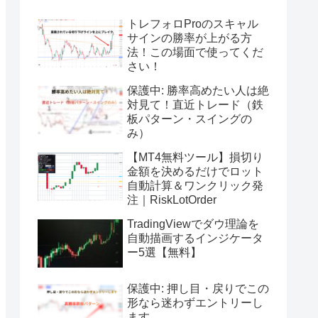
トレフォロProのスキャル
サインの勝率が上がる方
法！この場面で使ってくだ
さい！
保護中: 勝率高めたい人は絶
対見て！直近トレード（鉄
板パターン・スイングの
み）
【MT4無料ツール】損切り
金額を決めるだけでロット
自動計算＆ワンクリック発
注｜RiskLotOrder
TradingViewでダウ理論を
自動描画するインジケータ
ー5選【無料】
保護中: 押し目・戻りでこの
形なら迷わずエントリーし
ます