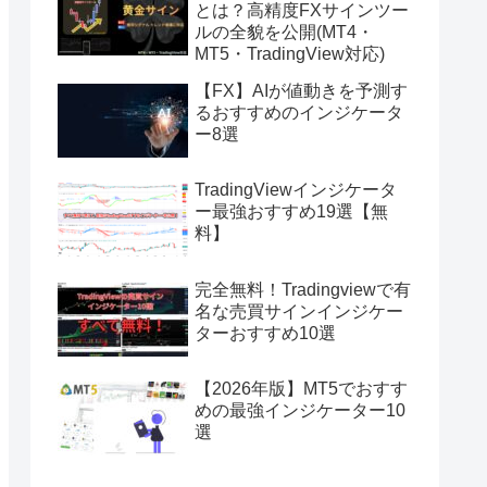
とは？高精度FXサインツー
ルの全貌を公開(MT4・
MT5・TradingView対応)
【FX】AIが値動きを予測す
るおすすめのインジケータ
ー8選
TradingViewインジケータ
ー最強おすすめ19選【無
料】
完全無料！Tradingviewで有
名な売買サインインジケー
ターおすすめ10選
【2026年版】MT5でおすす
めの最強インジケーター10
選