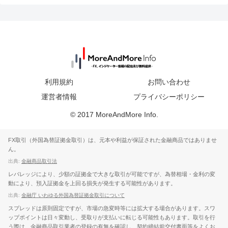
利用規約
お問い合わせ
運営者情報
プライバシーポリシー
© 2017 MoreAndMore Info.
FX取引（外国為替証拠金取引）は、元本や利益が保証された金融商品ではありませ
ん。
出典:
金融商品取引法
レバレッジにより、少額の証拠金で大きな取引が可能ですが、為替相場・金利の変
動により、預入証拠金を上回る損失が発生する可能性があります。
出典:
金融庁 いわゆる外国為替証拠金取引について
スプレッドは原則固定ですが、市場の急変時等には拡大する場合があります。スワ
ップポイントは日々変動し、受取りが支払いに転じる可能性もあります。取引を行
う際は、金融商品取引業者の登録の有無を確認し、契約締結前交付書面等をよくお