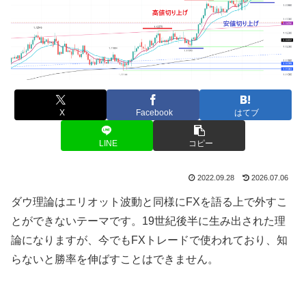
X
Facebook
はてブ
LINE
コピー
2022.09.28
2026.07.06
ダウ理論はエリオット波動と同様に
FX
を語る上で外すこ
とができないテーマです。
19
世紀後半に生み出された理
論になりますが、今でも
FX
トレードで使われており、知
らないと勝率を伸ばすことはできません。