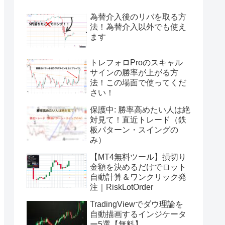
為替介入後のリバを取る方
法！為替介入以外でも使え
ます
トレフォロProのスキャル
サインの勝率が上がる方
法！この場面で使ってくだ
さい！
保護中: 勝率高めたい人は絶
対見て！直近トレード（鉄
板パターン・スイングの
み）
【MT4無料ツール】損切り
金額を決めるだけでロット
自動計算＆ワンクリック発
注｜RiskLotOrder
TradingViewでダウ理論を
自動描画するインジケータ
ー5選【無料】