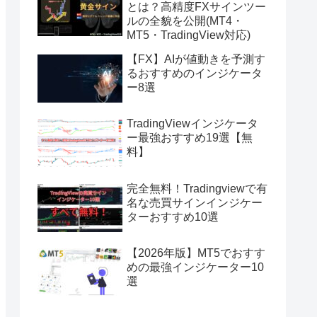
とは？高精度FXサインツー
ルの全貌を公開(MT4・
MT5・TradingView対応)
【FX】AIが値動きを予測す
るおすすめのインジケータ
ー8選
TradingViewインジケータ
ー最強おすすめ19選【無
料】
完全無料！Tradingviewで有
名な売買サインインジケー
ターおすすめ10選
【2026年版】MT5でおすす
めの最強インジケーター10
選