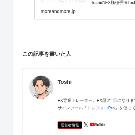
ToshiのFX極秘手法T
moreandmore.jp
この記事を書いた人
Toshi
FX専業トレーダー。FX歴8年目になり
サインツール『
トレフォロPro
』を使っ
運営者情報