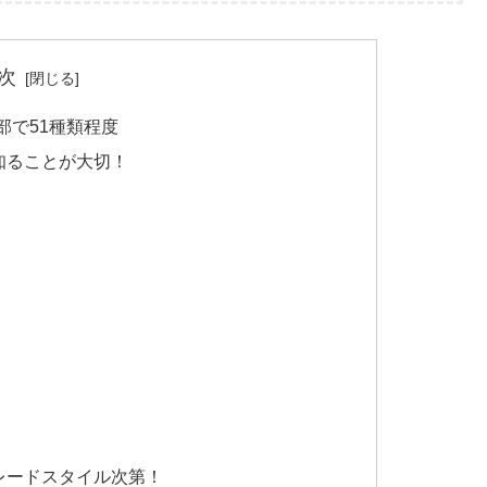
次
部で51種類程度
知ることが大切！
レードスタイル次第！