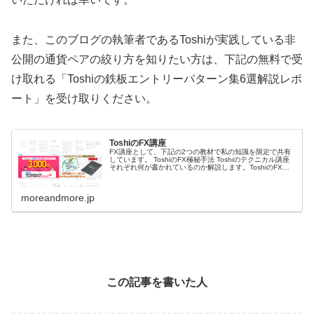
また、このブログの執筆者であるToshiが実践している非
公開の通貨ペアの絞り方を知りたい方は、下記の無料で受
け取れる「Toshiの鉄板エントリーパターン集6選解説レポ
ート」を受け取りください。
ToshiのFX講座
FX講座として、下記の2つの教材で私の知識を限定で共有
しています。 ToshiのFX極秘手法 Toshiのテクニカル講座
それぞれ何が書かれているのか解説します。ToshiのFX極
秘手法ToshiのFX極秘手法は、私の相場分析方法や手法、
環境...
moreandmore.jp
この記事を書いた人