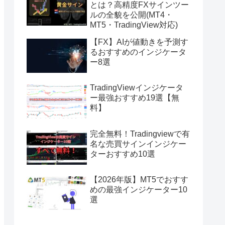
とは？高精度FXサインツー
ルの全貌を公開(MT4・
MT5・TradingView対応)
【FX】AIが値動きを予測す
るおすすめのインジケータ
ー8選
TradingViewインジケータ
ー最強おすすめ19選【無
料】
完全無料！Tradingviewで有
名な売買サインインジケー
ターおすすめ10選
【2026年版】MT5でおすす
めの最強インジケーター10
選