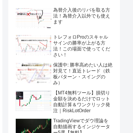
為替介入後のリバを取る方
法！為替介入以外でも使え
ます
トレフォロProのスキャル
サインの勝率が上がる方
法！この場面で使ってくだ
さい！
保護中: 勝率高めたい人は絶
対見て！直近トレード（鉄
板パターン・スイングの
み）
【MT4無料ツール】損切り
金額を決めるだけでロット
自動計算＆ワンクリック発
注｜RiskLotOrder
TradingViewでダウ理論を
自動描画するインジケータ
ー5選【無料】