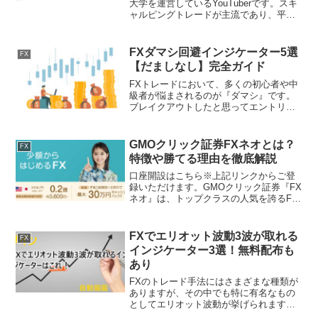
大学を運営しているYouTuberです。スキ
ャルピングトレードが主流であり、平日
は毎日17時からライブ配信をしていま
す。非常に有名なトレーダーなため、こ
れからFXを始める方、ふうたさんの真似
FXダマシ回避インジケーター5選
FX
をして...
【だましなし】完全ガイド
FXトレードにおいて、多くの初心者や中
級者が悩まされるのが『ダマシ』です。
ブレイクアウトしたと思ってエントリー
したら、すぐに逆行して損切り…。そん
な経験を繰り返すうちに「自分にはセン
スがないのでは」と感じてしまう方も少
GMOクリック証券FXネオとは？
FX
なくありません。しかし...
特徴や勝てる理由を徹底解説
口座開設はこちら※上記リンクからご登
録いただけます。GMOクリック証券『FX
ネオ』は、トップクラスの人気を誇るFX
口座です。スプレッドや取引ツールなど
は当然のこと、GMOクリック証券『FXネ
オ』は、スリップしづらくスキャルピン
FXでエリオット波動3波が取れる
FX
グに最適。Yo...
インジケーター3選！無料配布も
あり
FXのトレード手法にはさまざまな種類が
ありますが、その中でも特に有名なもの
としてエリオット波動が挙げられます。
エリオット波動は、正確には理論に位置