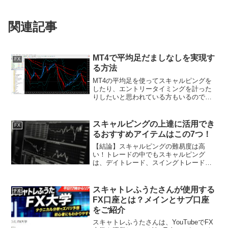
関連記事
MT4で平均足だましなしを実現す
FX
る方法
MT4の平均足を使ってスキャルピングを
したり、エントリータイミングを計った
りしたいと思われている方もいるのでは
ないでしょうか？平均足は、ローソク足
に比べてトレンドの方向性がわかりやす
く非常に便利です。しかし、MT4の平均
スキャルピングの上達に活用でき
FX
足はだましが多く、上...
るおすすめアイテムはこの7つ！
【結論】スキャルピングの難易度は高
い！トレードの中でもスキャルピング
は、デイトレード、スイングトレードよ
りも難易度が高く、実際にスキャルピン
グで資金を溶かす人が多いのが現状で
す。スキャルピングで資金を溶かす理由
スキャトレふうたさんが使用する
FX
の一つとしては、下記のような内...
FX口座とは？メインとサブ口座
をご紹介
スキャトレふうたさんは、YouTubeでFX