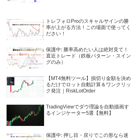
トレフォロProのスキャルサインの勝
率が上がる方法！この場面で使ってく
ださい！
保護中: 勝率高めたい人は絶対見て！
直近トレード（鉄板パターン・スイン
グのみ）
【MT4無料ツール】損切り金額を決め
るだけでロット自動計算＆ワンクリッ
ク発注｜RiskLotOrder
TradingViewでダウ理論を自動描画す
るインジケーター5選【無料】
保護中: 押し目・戻りでこの形なら迷