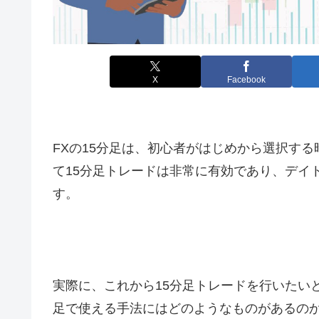
X
Facebook
FXの
15
分足は、初心者がはじめから選択する
て
15
分足トレードは非常に有効であり、デイ
す。
実際に、これから
15
分足トレードを行いたい
足で使える手法にはどのようなものがあるの