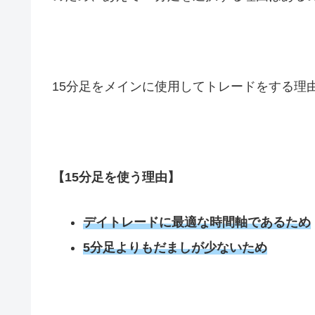
15
分足をメインに使用してトレードをする理
【
15
分足を使う理由】
デイトレードに最適な時間軸であるため
5分足よりもだましが少ないため