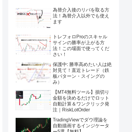
為替介入後のリバを取る方
法！為替介入以外でも使え
ます
トレフォロProのスキャル
サインの勝率が上がる方
法！この場面で使ってくだ
さい！
保護中: 勝率高めたい人は絶
対見て！直近トレード（鉄
板パターン・スイングの
み）
【MT4無料ツール】損切り
金額を決めるだけでロット
自動計算＆ワンクリック発
注｜RiskLotOrder
TradingViewでダウ理論を
自動描画するインジケータ
ー5選【無料】