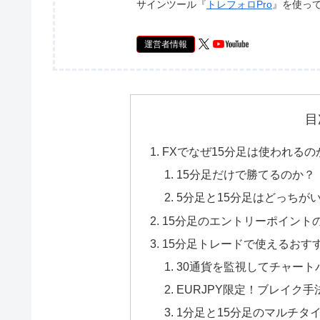
サインツール『
トレフォロPro
』を使っ
運営者情報
目
FXでなぜ15分足は使われるの
15分足だけで勝てるのか？
5分足と15分足はどっちが
15分足のエントリーポイント
15分足トレードで使えるおす
30通貨を監視してチャート
EURJPY限定！ブレイク手
1分足と15分足のマルチタ