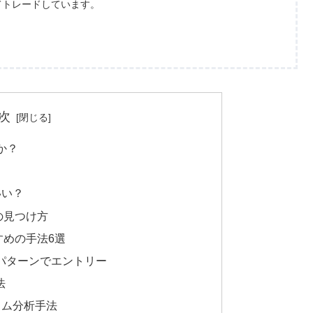
てトレードしています。
次
か？
いい？
の見つけ方
すめの手法6選
パターンでエントリー
法
イム分析手法