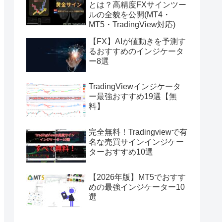
とは？高精度FXサインツー
ルの全貌を公開(MT4・
MT5・TradingView対応)
【FX】AIが値動きを予測す
るおすすめのインジケータ
ー8選
TradingViewインジケータ
ー最強おすすめ19選【無
料】
完全無料！Tradingviewで有
名な売買サインインジケー
ターおすすめ10選
【2026年版】MT5でおすす
めの最強インジケーター10
選