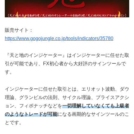
販売サイト：
https://www.gogojungle.co.jp/tools/indicators/35780
『天と地のインジケーター』はインジケーターに任せた取
引が可能であり、FX初心者から大好評のサインツールで
す。
インジケーターに任せた取引とは、エリオット波動、ダウ
理論、グランビルの法則、サイクル理論、プライスアクシ
ョン、フィボナッチなどを
一切理解していなくても上級者
のようなトレードが可能
になる画期的なサインツールのこ
とです。