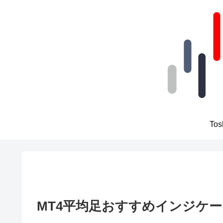
To
MT4平均足おすすめインジケ