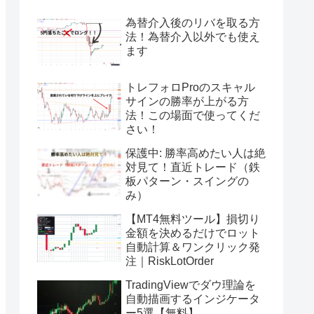
為替介入後のリバを取る方
法！為替介入以外でも使え
ます
トレフォロProのスキャル
サインの勝率が上がる方
法！この場面で使ってくだ
さい！
保護中: 勝率高めたい人は絶
対見て！直近トレード（鉄
板パターン・スイングの
み）
【MT4無料ツール】損切り
金額を決めるだけでロット
自動計算＆ワンクリック発
注｜RiskLotOrder
TradingViewでダウ理論を
自動描画するインジケータ
ー5選【無料】