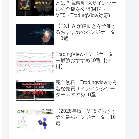
とは？高精度FXサインツー
ルの全貌を公開(MT4・
MT5・TradingView対応)
【FX】AIが値動きを予測す
るおすすめのインジケータ
ー8選
TradingViewインジケータ
ー最強おすすめ19選【無
料】
完全無料！Tradingviewで有
名な売買サインインジケー
ターおすすめ10選
【2026年版】MT5でおすす
めの最強インジケーター10
選