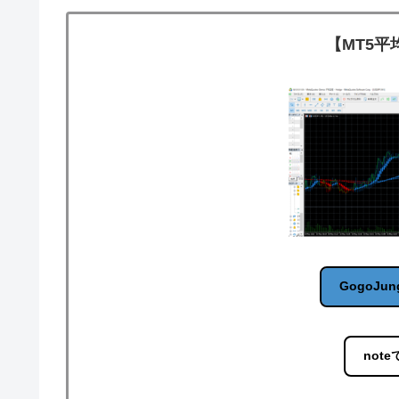
【MT5
GogoJun
note