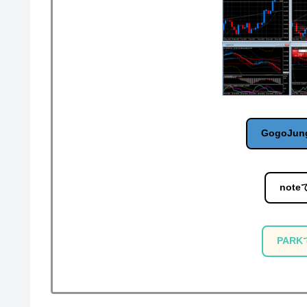
GogoJun
note
PARK