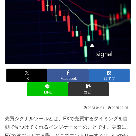
X
Facebook
はてブ
LINE
コピー
2023.04.01
2025.12.25
売買シグナルツールとは、FXで売買するタイミングを自
動で見つけてくれるインジケーターのことです。実際に、
FXで稼ごうとする際、どこでエントリーすればいいのか