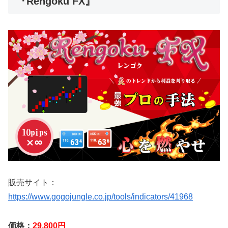
『Rengoku FX』
販売サイト：
https://www.gogojungle.co.jp/tools/indicators/41968
価格：
29,800円