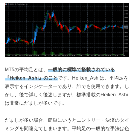
MT5の平均足とは、
一般的に標準で搭載されている
『Heiken_Ashi』のこと
です。Heiken_Ashiは、平均足を
表示するインジケーターであり、誰でも使用できます。し
かし、後で詳しく後述しますが、標準搭載のHeiken_Ashi
は非常にだましが多いです。
だましが多い場合、簡単にいうとエントリー・決済のタイ
ミングを間違えてしまいます。平均足の一般的な手法は色