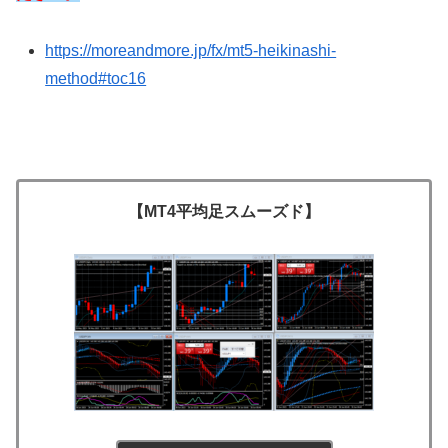
https://moreandmore.jp/fx/mt5-heikinashi-
method#toc16
【MT4平均足スムーズド】