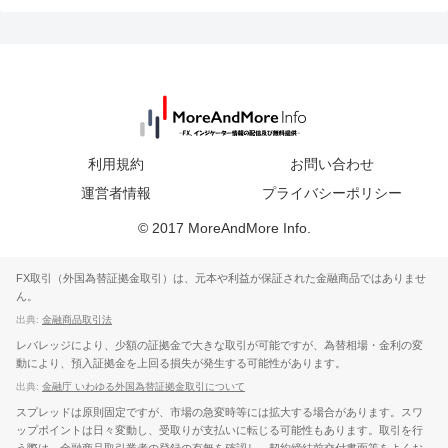
利用規約
お問い合わせ
運営者情報
プライバシーポリシー
© 2017 MoreAndMore Info.
FX取引（外国為替証拠金取引）は、元本や利益が保証された金融商品ではありませ
ん。
出典:
金融商品取引法
レバレッジにより、少額の証拠金で大きな取引が可能ですが、為替相場・金利の変
動により、預入証拠金を上回る損失が発生する可能性があります。
出典:
金融庁 いわゆる外国為替証拠金取引について
スプレッドは原則固定ですが、市場の急変時等には拡大する場合があります。スワ
ップポイントは日々変動し、受取りが支払いに転じる可能性もあります。取引を行
う際は、金融商品取引業者の登録の有無を確認し、契約締結前交付書面等をよくお