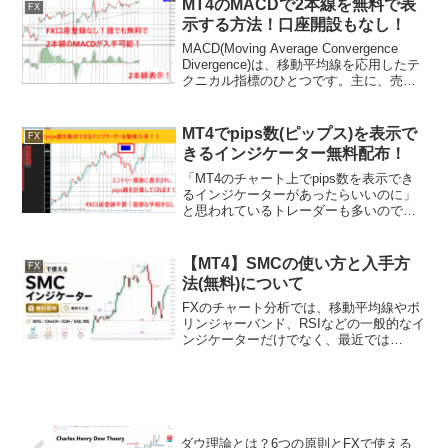
MT4のMACDで2本線を無料で表
FX
よって運営され...
示する方法！口座開設もなし！
MACD(Moving Average Convergence
Divergence)は、移動平均線を応用したテ
クニカル指標のひとつです。主に、売買
タイミングを使用するために使われま
す。MACDがシグナル線をゴールデンク
ロスすると買い、デッ...
MT4でpips数(ピップス)を表示で
FX
きるインジケーター無料配布！
「MT4のチャート上でpips数を表示でき
るインジケーターがあったらいいのに」
と思われているトレーダーも多いのでは
ないでしょうか。MT4の使い勝手を良く
するためには、インジケーターを導入す
ることで不便さを解消できることがあり
【MT4】SMCの使い方と入手方
FX
ます。今回は、そ...
法(無料)について
FXのチャート分析では、移動平均線やボ
リンジャーバンド、RSIなどの一般的なイ
ンジケーターだけでなく、最近では
「SMC」という分析方法にも注目が集ま
っています。SMCとは、Smart Money
Conceptsの略で、大口投資家や機関投
資...
ダウ理論とは？6つの原則とFXで使える