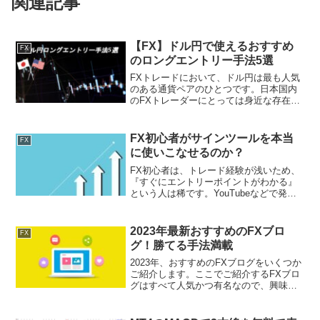
関連記事
【FX】ドル円で使えるおすすめ
FX
のロングエントリー手法5選
FXトレードにおいて、ドル円は最も人気
のある通貨ペアのひとつです。日本国内
のFXトレーダーにとっては身近な存在で
あり、値動きのクセや市場の傾向が理解
しやすいため、多くの投資家が積極的に
取引を行っています。特にロング（買
FX初心者がサインツールを本当
FX
い）エントリーは、相場...
に使いこなせるのか？
FX初心者は、トレード経験が浅いため、
『すぐにエントリーポイントがわかる』
という人は稀です。YouTubeなどで発信
しているいわゆる有名プロトレーダーと
いわれている多くの方はトレード経験が
あり、その経験や知識をもとにエントリ
2023年最新おすすめのFXブロ
FX
ーしているため、...
グ！勝てる手法満載
2023年、おすすめのFXブログをいくつか
ご紹介します。ここでご紹介するFXブロ
グはすべて人気かつ有名なので、興味が
ある方はぜひチェックしてみてくださ
い。海外FXふぁんくらぶ公式サイト：海
外FXふぁんくらぶは、為替相場愛好家に