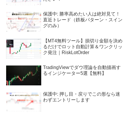
保護中: 勝率高めたい人は絶対見て！
直近トレード（鉄板パターン・スイン
グのみ）
【MT4無料ツール】損切り金額を決め
るだけでロット自動計算＆ワンクリッ
ク発注｜RiskLotOrder
TradingViewでダウ理論を自動描画す
るインジケーター5選【無料】
保護中: 押し目・戻りでこの形なら迷
わずエントリーします